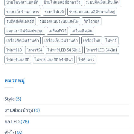
ป้ายโฆษณาแอลอีดี
ป้ายไฟแอลอีดีอักษรวิ่ง
ระบบคิดเงินแท็บเล็ต
ระบบเก็บร้านอาหาร
ระบบไฟเวที
รับซ่อมจอแอลอีดีขนาดใหญ่
รับติดตั้งจิแอลอีดี
รับออกแบบระบบแสงไฟ
วิดีโอวอล
ออกแบบไฟห้องประชุม
เครื่องPOS
เครื่องคิดเงิน
เครื่องคิดเงินร้านค้า
เครื่องเก็บเงินร้านค้า
เครื่องโพส
ไฟพาร์
ไฟพาร์18
ไฟพาร์54
ไฟพาร์ LED 54 5อิน1
ไฟพาร์ LED 54 6in1
ไฟพาร์แอลอีดี
ไฟพาร์ แอลอีดี 54 4อิน1
ไฟฟ้าดาว
หมวดหมู่
Style
(5)
งานซ่อมบำรุง
(1)
จอ LED
(78)
ทั่วไป
(6)