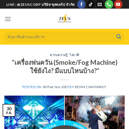
Skip
LINE : @ZEUSCORP บริษัท ซุสคอร์ป จำกัด
to
content
Search
for:
สาระความรู้
,
ไฟเวที
“เครื่องพ่นควัน (Smoke/Fog Machine)
ใช้ยังไง? มีแบบไหนบ้าง?”
POSTED ON
30 กันยายน 2025
BY
KEVIN CHAIYAWUT
30
ก.ย.