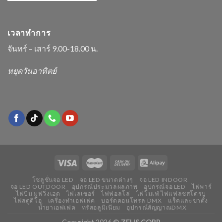
เวลาทำการ
จันทร์ – เสาร์ 9.00-18.00 น.
หยุดวันอาทิตย์
โซลูชั่นจอ LED
จอ LED ขนาดต่างๆ
จอ LED INDOOR
จอ LED OUTDOOR
อุปกรณ์ประมวลผลภาพ
อุปกรณ์จอ LED
ไฟพาร์
ไฟบีม มูฟวิ่งเฮด
ไฟเลเซอร์
ไฟฟอลโล่
ไฟโมเฟ่ ไฟแฟลชสโตรบ
ไฟสตูดิโอ
เครื่องทำเอฟเฟค
บอร์ดคอนโทรล DMX
แร็คและขาตั้ง
น้ำยาเอฟเฟค
ทรัสอลูมิเนียม
อุปกรณ์สัญญาณDMX