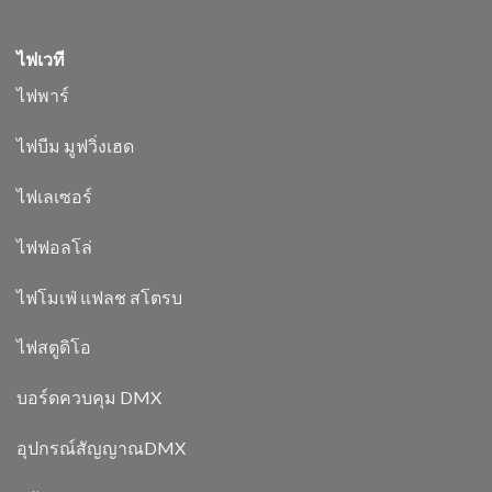
ไฟเวที
ไฟพาร์
ไฟบีม มูฟวิ่งเฮด
ไฟเลเซอร์
ไฟฟอลโล่
ไฟโมเฟ่ แฟลช สโตรบ
ไฟสตูดิโอ
บอร์ดควบคุม DMX
อุปกรณ์สัญญาณDMX