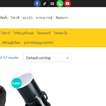
ิดตั้ง
ไฟเวที
จอ LED
สาระความรู้
ติดต่อเรา
ไฟพาร์
ไฟบีม มูฟวิ่งเฮด
ไฟเลเซอร์
ไฟฟอลโล่
ทรัสอลูมิเนียม
อุปกรณ์สัญญาณDMX
f 17 results
Sale!