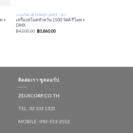
ระบบไฟเวที (STAGE LIGHT : SL)
มท +
เครื่องสโมคทำควัน 1500 วัตต์ รีโมท +
DMX
฿
4,500.00
฿
3,860.00
ติดต่อเรา ซูสคอร์ป
ZEUSCORP.CO.TH
TEL : 02 101 1331
MOBILE : 092-553-2552