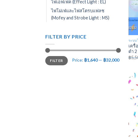
ไฟเอฟเฟค (Effect Light : EL)
ไฟโม่เฟ่และไฟสโตรบแฟลช
(Mofey and Strobe Light : MS)
FILTER BY PRICE
ระบบไ
เครื่
ดำ 2
฿
5,5
Price:
฿1,640
—
฿32,000
FILTER