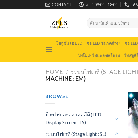
Skip
CONTACT
จ.-ส. 09:00 - 18:00
+66
to
content
Search
for:
โซลูชั่นจอ LED
จอ LED ขนาดต่างๆ
จอ LE
ไฟโมเฟ่ ไฟแฟลชสโตรบ
ไฟสตูดิ
HOME
/
ระบบไฟเวที (STAGE LIGHT 
MACHINE : EM)
BROWSE
ป้ายไฟและจอแอลอีดี (LED
Display Screen : LS)
ระบบไฟเวที (Stage Light : SL)