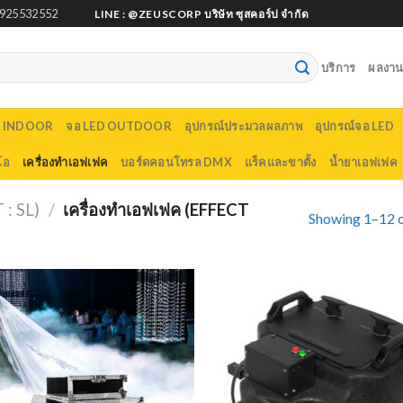
925532552
LINE : @ZEUSCORP บริษัท ซุสคอร์ป จำกัด
บริการ
ผลงานต
D INDOOR
จอ LED OUTDOOR
อุปกรณ์ประมวลผลภาพ
อุปกรณ์จอ LED
โอ
เครื่องทำเอฟเฟค
บอร์ดคอนโทรล DMX
แร็คและขาตั้ง
น้ำยาเอฟเฟค
: SL)
/
เครื่องทำเอฟเฟค (EFFECT
Showing 1–12 o