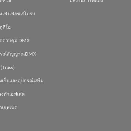
อลโล่
ผลงานการติดตั้ง
มเฟ่ แฟลช สโตรบ
ูดิโอ
์ดควบคุม DMX
กรณ์สัญญาณDMX
 (Truss)
งเก็บและอุปกรณ์เสริม
่องทำเอฟเฟค
ยาเอฟเฟค