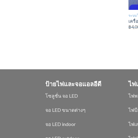
ระบบไ
เครื
฿
4,0
ป้ายไฟและจอแอลอีดี
ไฟเ
โซลูชั่น จอ LED
ไฟพ
จอ LED ขนาดต่างๆ
ไฟบี
จอ LED indoor
ไฟเล