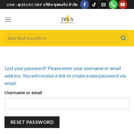
Skip
LINE : @ZEUSCORP บริษัท ซุสคอร์ป จำกัด
to
content
Search
for:
Lost your password? Please enter your username or email
address. You will receive a link to create a new password via
email.
Username or email
RESET PASSWORD