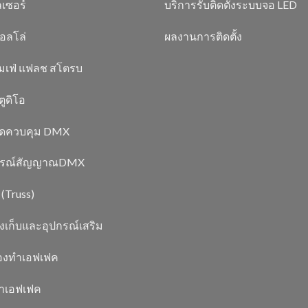
เซอร์
บริการรับติดตั้งระบบจอ LED
อลโล่
ผลงานการติดตั้ง
มเฟ่ แฟลช สโตรบ
ูดิโอ
์ดควบคุม DMX
กรณ์สัญญาณDMX
 (Truss)
งเก็บและอุปกรณ์เสริม
่องทำเอฟเฟค
ยาเอฟเฟค