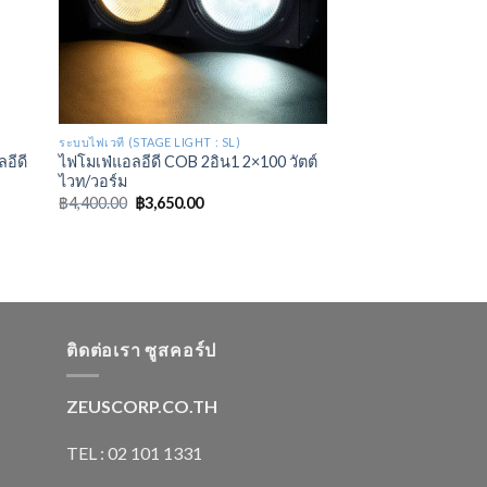
ระบบไฟเวที (STAGE LIGHT : SL)
ลอีดี
ไฟโมเฟ่แอลอีดี COB 2อิน1 2×100 วัตต์
ไวท/วอร์ม
฿
4,400.00
฿
3,650.00
ติดต่อเรา ซูสคอร์ป
ZEUSCORP.CO.TH
TEL : 02 101 1331