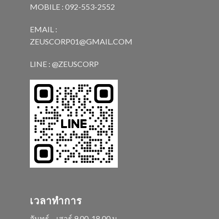
MOBILE : 092-553-2552
EMAIL :
ZEUSCORP01@GMAIL.COM
LINE : @ZEUSCORP
เวลาทำการ
จันทร์ – เสาร์ 9.00-18.00 น.