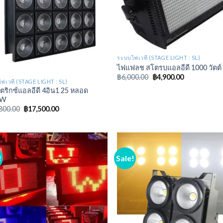
ระบบไฟเวที (STAGE LIGHT : SL)
ไฟแฟลช สโตรบแอลอีดี 1000 วัตต
฿
6,000.00
฿
4,900.00
ฟเวที (STAGE LIGHT : SL)
ตริกซ์แอลอีดี 4อิน1 25 หลอด
BW
800.00
฿
17,500.00
!
Sale!