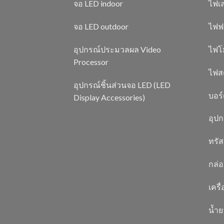
จอ LED indoor
ไฟเล
จอ LED outdoor
ไฟฟ
อุปกรณ์ประมวลผล Video
ไฟโ
Processor
ไฟสต
อุปกรณ์ชิ้นส่วนจอ LED (LED
บอร
Display Accessories)
อุป
ทรัส
กล่อ
เครื
น้ำ