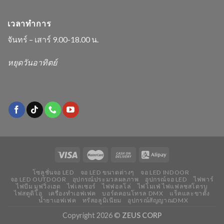
เวลาทำการ
จันทร์ – เสาร์ 9.00-18.00 น.
หยุดวันอาทิตย์
โซลูชั่นจอ LED
จอ LED ขนาดต่างๆ
จอ LED INDOOR
จอ LED OUTDOOR
อุปกรณ์ประมวลผลภาพ
อุปกรณ์จอ LED
ไฟพาร์
ไฟบีม มูฟวิ่งเฮด
ไฟเลเซอร์
ไฟฟอลโล่
ไฟโมเฟ่ ไฟแฟลชสโตรบ
ไฟสตูดิโอ
เครื่องทำเอฟเฟค
บอร์ดคอนโทรล DMX
แร็คและขาตั้ง
น้ำยาเอฟเฟค
ทรัสอลูมิเนียม
อุปกรณ์สัญญาณDMX
Copyright 2026 ©
ZEUS CORP