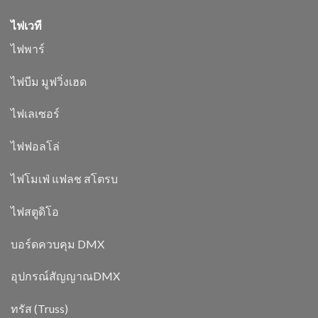
ไฟเวที
ไฟพาร์
ไฟบีม มูฟวิ่งเฮด
ไฟเลเซอร์
ไฟฟอลโล่
ไฟโมเฟ่ แฟลช สโตรบ
ไฟสตูดิโอ
บอร์ดควบคุม DMX
อุปกรณ์สัญญาณDMX
ทรัส (Truss)