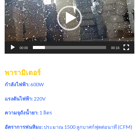
ไฟล์
วิดีโอ
00:00
00:16
พารามิเตอร์
กำลังไฟฟ้า:
600W
แรงดันไฟฟ้า:
220V
ความจุถังน้ำยา:
1 ลิตร
อัตราการพ่นหิมะ:
ประมาณ 1500 ลูกบาศก์ฟุตต่อนาที (CFM)