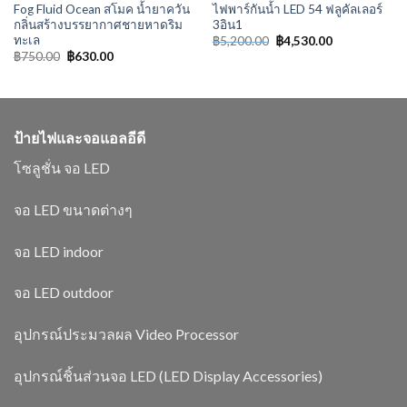
Fog Fluid Ocean สโมค น้ำยาควัน
ไฟพาร์กันน้ำ LED 54 ฟลูคัลเลอร์
กลิ่นสร้างบรรยากาศชายหาดริม
3อิน1
ทะเล
฿
5,200.00
฿
4,530.00
฿
750.00
฿
630.00
ป้ายไฟและจอแอลอีดี
โซลูชั่น จอ LED
จอ LED ขนาดต่างๆ
จอ LED indoor
จอ LED outdoor
อุปกรณ์ประมวลผล Video Processor
อุปกรณ์ชิ้นส่วนจอ LED (LED Display Accessories)