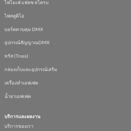
ไฟโมเฟ่ แฟลช สโตรบ
ไฟสตูดิโอ
บอร์ดควบคุม DMX
อุปกรณ์สัญญาณDMX
ทรัส (Truss)
กล่องเก็บและอุปกรณ์เสริม
เครื่องทำเอฟเฟค
น้ำยาเอฟเฟค
บริการและผลงาน
บริการของเรา