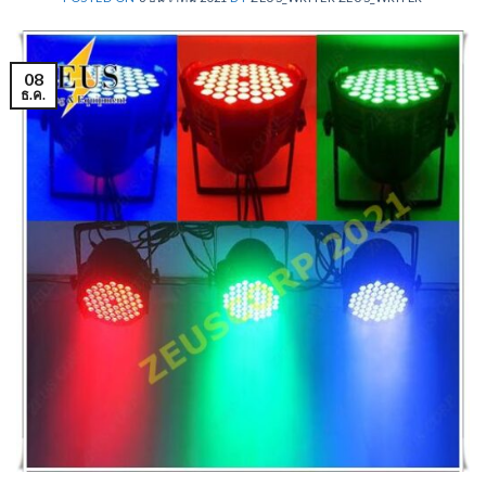
08
ธ.ค.