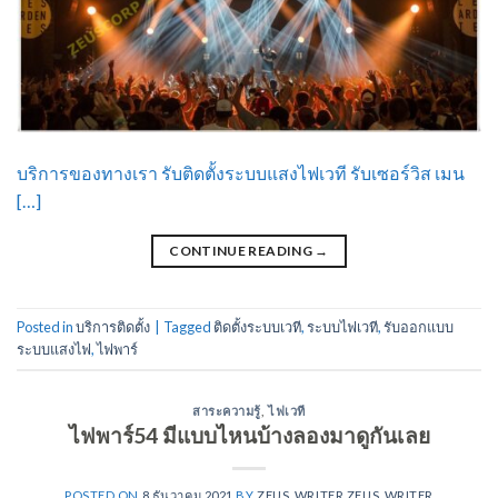
บริการของทางเรา รับติดตั้งระบบแสงไฟเวที รับเซอร์วิส เมน
[…]
CONTINUE READING
→
Posted in
บริการติดตั้ง
|
Tagged
ติดตั้งระบบเวที
,
ระบบไฟเวที
,
รับออกแบบ
ระบบแสงไฟ
,
ไฟพาร์
สาระความรู้
,
ไฟเวที
ไฟพาร์54 มีแบบไหนบ้างลองมาดูกันเลย
POSTED ON
8 ธันวาคม 2021
BY
ZEUS_WRITER ZEUS_WRITER