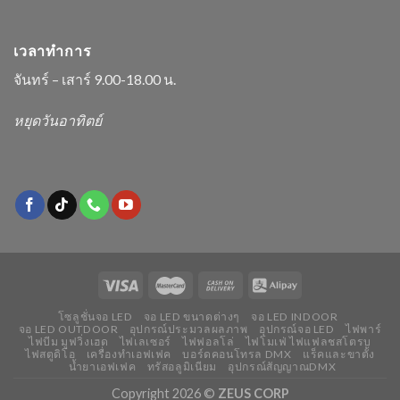
เวลาทำการ
จันทร์ – เสาร์ 9.00-18.00 น.
หยุดวันอาทิตย์
โซลูชั่นจอ LED
จอ LED ขนาดต่างๆ
จอ LED INDOOR
จอ LED OUTDOOR
อุปกรณ์ประมวลผลภาพ
อุปกรณ์จอ LED
ไฟพาร์
ไฟบีม มูฟวิ่งเฮด
ไฟเลเซอร์
ไฟฟอลโล่
ไฟโมเฟ่ ไฟแฟลชสโตรบ
ไฟสตูดิโอ
เครื่องทำเอฟเฟค
บอร์ดคอนโทรล DMX
แร็คและขาตั้ง
น้ำยาเอฟเฟค
ทรัสอลูมิเนียม
อุปกรณ์สัญญาณDMX
Copyright 2026 ©
ZEUS CORP