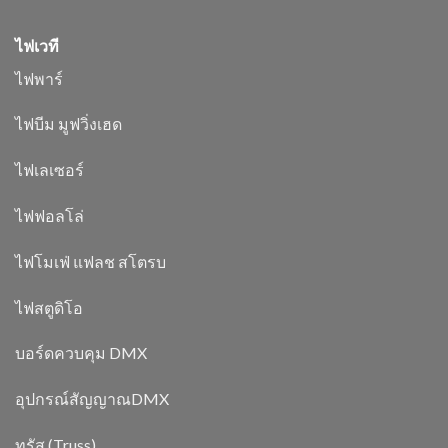
ไฟเวที
ไฟพาร์
ไฟบีม มูฟวิ่งเฮด
ไฟเลเซอร์
ไฟฟอลโล่
ไฟโมเฟ่ แฟลช สโตรบ
ไฟสตูดิโอ
บอร์ดควบคุม DMX
อุปกรณ์สัญญาณDMX
ทรัส (Truss)