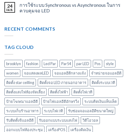
การใช้ระบบ Synchronous vs Asynchronous ในการ
24
เม.ย.
ควบคุมจอ LED
RECENT COMMENTS
TAG CLOUD
brooklyn
fashion
Led Par
Par54
par LED
Pos
style
women
จอแสดงผลLED
จอแอลอีดีกลางแจ้ง
จำหน่ายจอแอลอีดี
ติดตั้ง star ceilling
ติดตั้งจอ LED ภายนอกอาคาร
ติดตั้งระบบเวที
ติดตั้งแสงไฟห้องจัดเลี้ยง
ติดตั้งไฟฟ้า
ติดตั้งไฟเวที
ป้ายโฆษณาแอลอีดี
ป้ายไฟแอลอีดีอักษรวิ่ง
ระบบคิดเงินแท็บเล็ต
ระบบเก็บร้านอาหาร
ระบบไฟเวที
รับซ่อมจอแอลอีดีขนาดใหญ่
รับติดตั้งจิแอลอีดี
รับออกแบบระบบแสงไฟ
วิดีโอวอล
ออกแบบไฟห้องประชุม
เครื่องPOS
เครื่องคิดเงิน