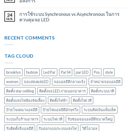
อลังการ
การใช้ระบบ Synchronous vs Asynchronous ในการ
24
เม.ย.
ควบคุมจอ LED
RECENT COMMENTS
TAG CLOUD
brooklyn
fashion
Led Par
Par54
par LED
Pos
style
women
จอแสดงผลLED
จอแอลอีดีกลางแจ้ง
จำหน่ายจอแอลอีดี
ติดตั้ง star ceilling
ติดตั้งจอ LED ภายนอกอาคาร
ติดตั้งระบบเวที
ติดตั้งแสงไฟห้องจัดเลี้ยง
ติดตั้งไฟฟ้า
ติดตั้งไฟเวที
ป้ายโฆษณาแอลอีดี
ป้ายไฟแอลอีดีอักษรวิ่ง
ระบบคิดเงินแท็บเล็ต
ระบบเก็บร้านอาหาร
ระบบไฟเวที
รับซ่อมจอแอลอีดีขนาดใหญ่
รับติดตั้งจิแอลอีดี
รับออกแบบระบบแสงไฟ
วิดีโอวอล