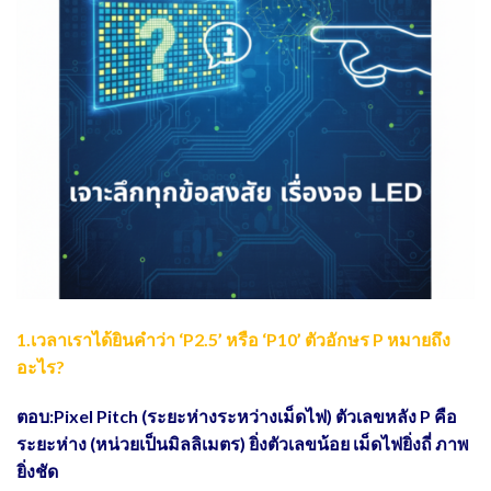
1.เวลาเราได้ยินคำว่า ‘P2.5’ หรือ ‘P10’ ตัวอักษร P หมายถึง
อะไร?
ตอบ:Pixel Pitch (ระยะห่างระหว่างเม็ดไฟ) ตัวเลขหลัง P คือ
ระยะห่าง (หน่วยเป็นมิลลิเมตร) ยิ่งตัวเลขน้อย เม็ดไฟยิ่งถี่ ภาพ
ยิ่งชัด