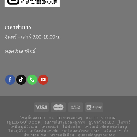
เวลาทำการ
จันทร์ – เสาร์ 9.00-18.00 น.
หยุดวันอาทิตย์
โซลูชั่นจอ LED
จอ LED ขนาดต่างๆ
จอ LED INDOOR
จอ LED OUTDOOR
อุปกรณ์ประมวลผลภาพ
อุปกรณ์จอ LED
ไฟพาร์
ไฟบีม มูฟวิ่งเฮด
ไฟเลเซอร์
ไฟฟอลโล่
ไฟโมเฟ่ ไฟแฟลชสโตรบ
ไฟสตูดิโอ
เครื่องทำเอฟเฟค
บอร์ดคอนโทรล DMX
แร็คและขาตั้ง
น้ำยาเอฟเฟค
ทรัสอลูมิเนียม
อุปกรณ์สัญญาณDMX