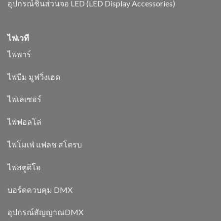
อุปกรณ์ชิ้นส่วนจอ LED (LED Display Accessories)
ไฟเวที
ไฟพาร์
ไฟบีม มูฟวิ่งเฮด
ไฟเลเซอร์
ไฟฟอลโล่
ไฟโมเฟ่ แฟลช สโตรบ
ไฟสตูดิโอ
บอร์ดควบคุม DMX
อุปกรณ์สัญญาณDMX