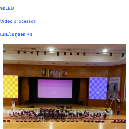
จอLED
Video processor
แผ่นโมดูลจอ P3