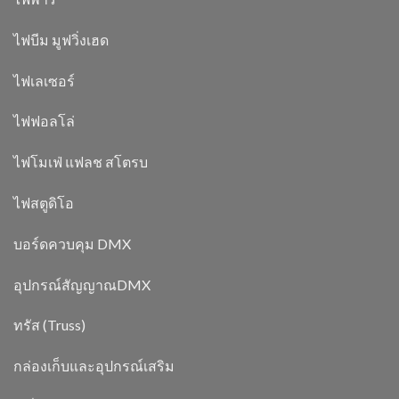
ไฟบีม มูฟวิ่งเฮด
ไฟเลเซอร์
ไฟฟอลโล่
ไฟโมเฟ่ แฟลช สโตรบ
ไฟสตูดิโอ
บอร์ดควบคุม DMX
อุปกรณ์สัญญาณDMX
ทรัส (Truss)
กล่องเก็บและอุปกรณ์เสริม