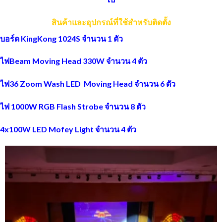
สินค้าและอุปกรณ์ที่ใช้สำหรับติดตั้ง
บอร์ด KingKong 1024S จำนวน 1 ตัว
ไฟBeam Moving Head 330W จำนวน 4 ตัว
ไฟ36 Zoom Wash LED Moving Head จำนวน 6 ตัว
ไฟ 1000W RGB Flash Strobe จำนวน 8 ตัว
4x100W LED Mofey Light จำนวน 4 ตัว