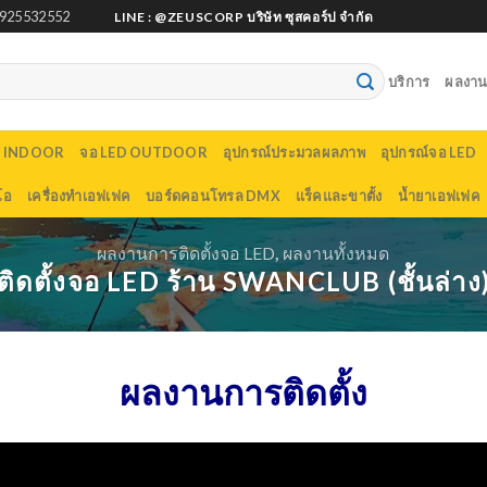
925532552
LINE : @ZEUSCORP บริษัท ซุสคอร์ป จำกัด
บริการ
ผลงานต
D INDOOR
จอ LED OUTDOOR
อุปกรณ์ประมวลผลภาพ
อุปกรณ์จอ LED
โอ
เครื่องทำเอฟเฟค
บอร์ดคอนโทรล DMX
แร็คและขาตั้ง
น้ำยาเอฟเฟค
ผลงานการติดตั้งจอ LED
,
ผลงานทั้งหมด
ติดตั้งจอ LED ร้าน SWANCLUB (ชั้นล่าง
ผลงานการติดตั้ง