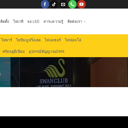
ิดตั้ง
ไฟเวที
จอ LED
สาระความรู้
ติดต่อเรา
ไฟพาร์
ไฟบีม มูฟวิ่งเฮด
ไฟเลเซอร์
ไฟฟอลโล่
ทรัสอลูมิเนียม
อุปกรณ์สัญญาณDMX
)