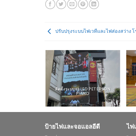
ปรับปรุงระบบไฟเวทีและไฟส่องสว่าง 
ติดตั้งระบบจอ LED PETERSON
รงพยาบาล อุตรดิตถ์
PIANO
ป้ายไฟและจอแอลอีดี
ไฟเ