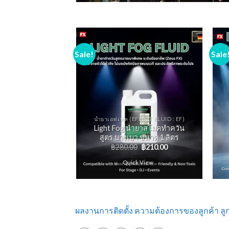
Sale!
Sale
FFECT FLUID : EF)
น้ำยาเอฟเฟค (EFFECT FLUID : EF)
ing Fog นํายาทํา
Light Fog นํายาสโมคทําควัน
ยม ขนาด 5 ลิตร
สูตร บางเบา ขนาด 1 ลิตร
0
฿
720.00
฿
280.00
฿
210.00
k View
Quick View
ผลงานการติดตั้ง ความต้องการของลูกค้า ลู