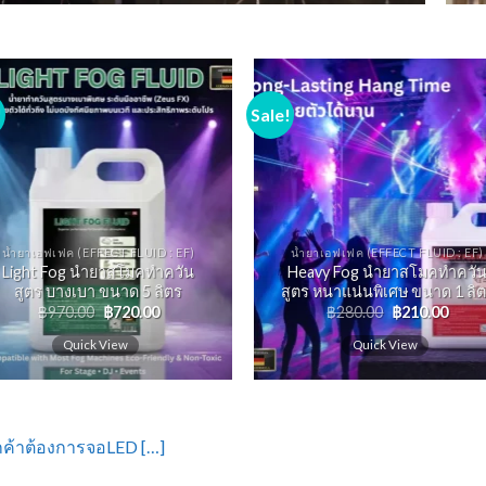
!
Sale!
น้ำยาเอฟเฟค (EFFECT FLUID : EF)
น้ำยาเอฟเฟค (EFFECT FLUID : EF)
Light Fog นํายาสโมคทําควัน
Heavy Fog นํายาสโมคทําควั
สูตร บางเบา ขนาด 5 ลิตร
สูตร หนาแน่นพิเศษ ขนาด 1 ลิ
฿
970.00
฿
720.00
฿
280.00
฿
210.00
Quick View
Quick View
กค้าต้องการจอLED […]