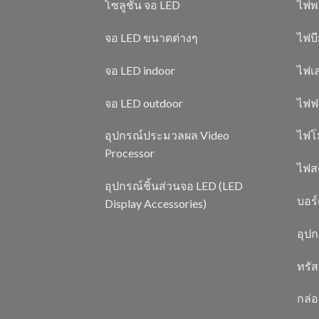
โซลูชั่น จอ LED
ไฟพ
จอ LED ขนาดต่างๆ
ไฟบี
จอ LED indoor
ไฟเล
จอ LED outdoor
ไฟฟ
อุปกรณ์ประมวลผล Video
ไฟโ
Processor
ไฟสต
อุปกรณ์ชิ้นส่วนจอ LED (LED
บอร
Display Accessories)
อุป
ทรัส
กล่อ