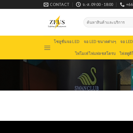
Skip
CONTACT
จ.-ส. 09:00 - 18:00
+66
to
content
Search
for:
โซลูชั่นจอ LED
จอ LED ขนาดต่างๆ
จอ LE
ไฟโมเฟ่ ไฟแฟลชสโตรบ
ไฟสตูดิ