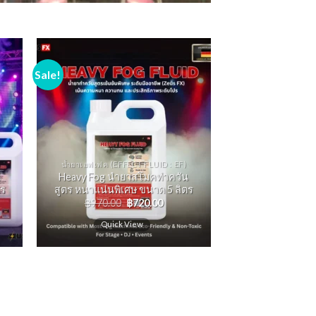
Sale!
น้ำยาเอฟเฟค (EFFECT FLUID : EF)
น
Heavy Fog นํายาสโมคทําควัน
ตร
สูตร หนาแน่นพิเศษ ขนาด 5 ลิตร
฿
970.00
฿
720.00
Quick View