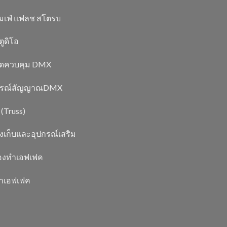
มเฟ่ แฟลช สโตรบ
ูดิโอ
์ดควบคุม DMX
กรณ์สัญญาณDMX
 (Truss)
งเก็บและอุปกรณ์เสริม
่องทำเอฟเฟค
ยาเอฟเฟค