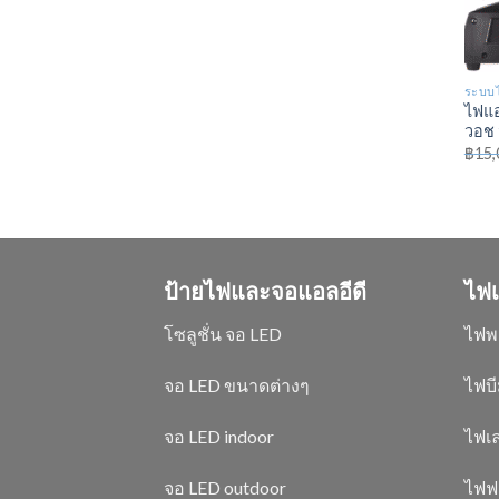
ระบบไ
ไฟแอล
วอช ม
฿
15,
ป้ายไฟและจอแอลอีดี
ไฟเ
โซลูชั่น จอ LED
ไฟพ
จอ LED ขนาดต่างๆ
ไฟบี
จอ LED indoor
ไฟเล
จอ LED outdoor
ไฟฟ