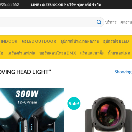
925532552
LINE : @ZEUSCORP บริษัท ซุสคอร์ป จำกัด
บริการ
ผลงานต
D INDOOR
จอ LED OUTDOOR
อุปกรณ์ประมวลผลภาพ
อุปกรณ์จอ LED
โอ
เครื่องทำเอฟเฟค
บอร์ดคอนโทรล DMX
แร็คและขาตั้ง
น้ำยาเอฟเฟค
Showing a
VING HEAD LIGHT”
Sale!