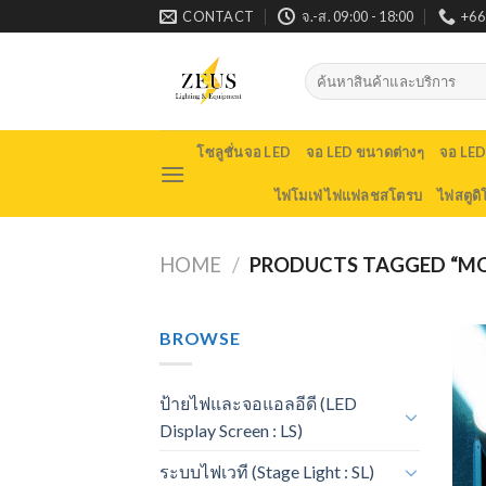
Skip
CONTACT
จ.-ส. 09:00 - 18:00
+66
to
content
Search
for:
โซลูชั่นจอ LED
จอ LED ขนาดต่างๆ
จอ LE
ไฟโมเฟ่ ไฟแฟลชสโตรบ
ไฟสตูดิ
HOME
/
PRODUCTS TAGGED “MO
BROWSE
ป้ายไฟและจอแอลอีดี (LED
Display Screen : LS)
ระบบไฟเวที (Stage Light : SL)