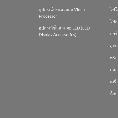
อุปกรณ์ประมวลผล Video
ไฟโ
Processor
ไฟสต
อุปกรณ์ชิ้นส่วนจอ LED (LED
บอร
Display Accessories)
อุป
ทรัส
กล่อ
เครื
น้ำ