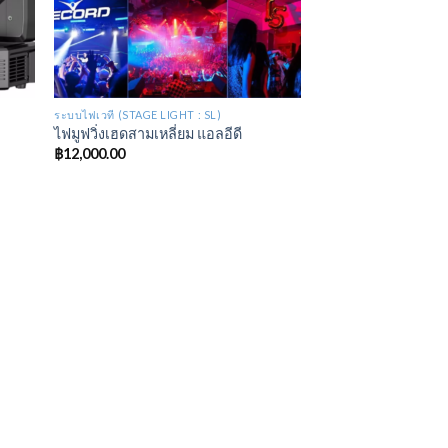
ระบบไฟเวที (STAGE LIGHT : SL)
ไฟมูฟวิ่งเฮดสามเหลี่ยม แอลอีดี
฿
12,000.00