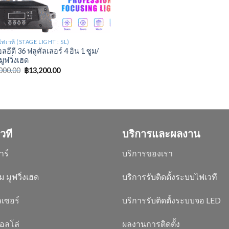
ฟเวที (STAGE LIGHT : SL)
อีดี 36 ฟลูคัลเลอร์ 4 อิน 1 ซูม/
ูฟวิ่งเฮด
000.00
฿
13,200.00
วที
บริการและผลงาน
าร์
บริการของเรา
ม มูฟวิ่งเฮด
บริการรับติดตั้งระบบไฟเวที
เซอร์
บริการรับติดตั้งระบบจอ LED
อลโล่
ผลงานการติดตั้ง