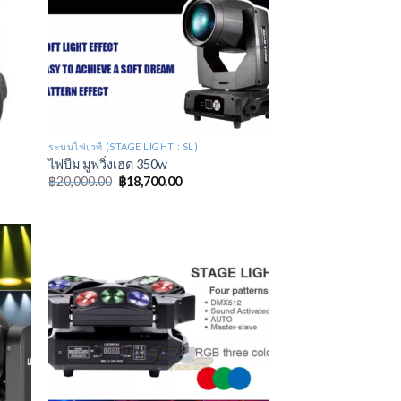
ระบบไฟเวที (STAGE LIGHT : SL)
ไฟบีม มูฟวิ่งเฮด 350w
฿
20,000.00
฿
18,700.00