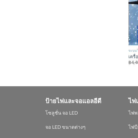
ระบบไ
เครื่
฿
4,4
ป้ายไฟและจอแอลอีดี
ไฟเ
โซลูชั่น จอ LED
ไฟพ
จอ LED ขนาดต่างๆ
ไฟบี