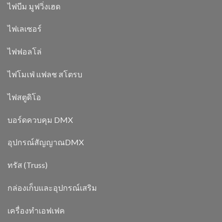
ไฟบีม มูฟวิ่งเฮด
ไฟเลเซอร์
ไฟฟอลโล่
ไฟโมเฟ่ แฟลช สโตรบ
ไฟสตูดิโอ
บอร์ดควบคุม DMX
อุปกรณ์สัญญาณDMX
ทรัส (Truss)
กล่องเก็บและอุปกรณ์เสริม
เครื่องทำเอฟเฟค