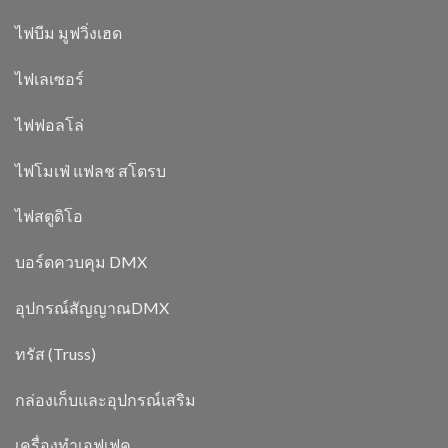
ไฟบีม มูฟวิ่งเฮด
ไฟเลเซอร์
ไฟฟอลโล่
ไฟโมเฟ่ แฟลช สโตรบ
ไฟสตูดิโอ
บอร์ดควบคุม DMX
อุปกรณ์สัญญาณDMX
ทรัส (Truss)
กล่องเก็บและอุปกรณ์เสริม
เครื่องทำเอฟเฟค