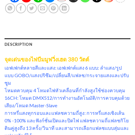
DESCRIPTION
จุดเด่นของไฟบีมมูฟวิ่งเฮด 380 วัตต์
เอฟเฟกต์หลายสีและแสง: เอฟเฟกต์แสง 6 แบบ: ลำแสง/รูป
แบบ GOBO/แสงปริซึม/เปลี่ยนสี/แฟลช/กระจายแสงและปรับ
ซูม
โหมดควบคุม 4 โหมดไฟหัวเคลื่อนที่กำลังสูงใช้ช่องควบคุม
16CH: โหมด DMX512/การทำงานอัตโนมัติ/การควบคุมด้วย
เสียง/โหมด Master-Slave
การหรี่แสงทุกรอบและแฟลชความถี่สูง: การหรี่แสงเชิงเส้น
0% -100% และฟังก์ชั่นเปิดและปิดไฟ แฟลชความถี่แฟลชกิโย
ตินคู่สูงถึง 13 ครั้ง/วินาที และสามารถเลือกแฟลชแบบสุ่มและ