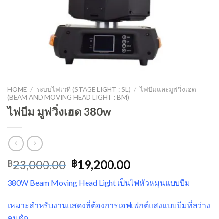
HOME
/
ระบบไฟเวที (STAGE LIGHT : SL)
/
ไฟบีมและมูฟวิ่งเฮด
(BEAM AND MOVING HEAD LIGHT : BM)
ไฟบีม มูฟวิ่งเฮด 380w
23,000.00
19,200.00
฿
฿
380W Beam Moving Head Light เป็นไฟหัวหมุนแบบบีม
เหมาะสำหรับงานแสดงที่ต้องการเอฟเฟกต์แสงแบบบีมที่สว่าง
คมชัด