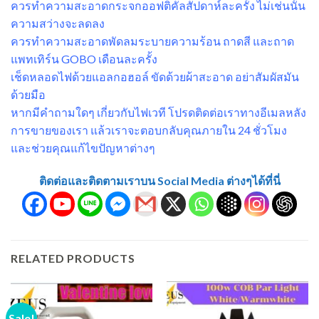
ควรทำความสะอาดกระจกออฟติคัลสัปดาห์ละครั้ง ไม่เช่นนั้น
ความสว่างจะลดลง
ควรทำความสะอาดพัดลมระบายความร้อน ถาดสี และถาด
แพทเทิร์น GOBO เดือนละครั้ง
เช็ดหลอดไฟด้วยแอลกอฮอล์ ขัดด้วยผ้าสะอาด อย่าสัมผัสมัน
ด้วยมือ
หากมีคำถามใดๆ เกี่ยวกับไฟเวที โปรดติดต่อเราทางอีเมลหลัง
การขายของเรา แล้วเราจะตอบกลับคุณภายใน 24 ชั่วโมง
และช่วยคุณแก้ไขปัญหาต่างๆ
ติดต่อและติดตามเราบน Social Media ต่างๆได้ที่นี่
RELATED PRODUCTS
Sale!