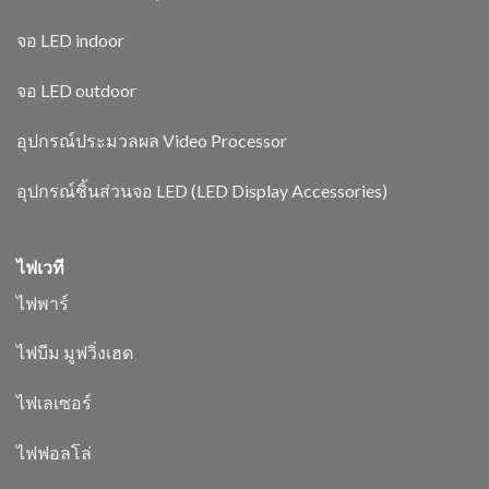
จอ LED indoor
จอ LED outdoor
อุปกรณ์ประมวลผล Video Processor
อุปกรณ์ชิ้นส่วนจอ LED (LED Display Accessories)
ไฟเวที
ไฟพาร์
ไฟบีม มูฟวิ่งเฮด
ไฟเลเซอร์
ไฟฟอลโล่