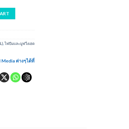
อร์ quantity
CART
SL)
,
ไฟบีมและมูฟวิ่งเฮด
Media ต่างๆได้ที่