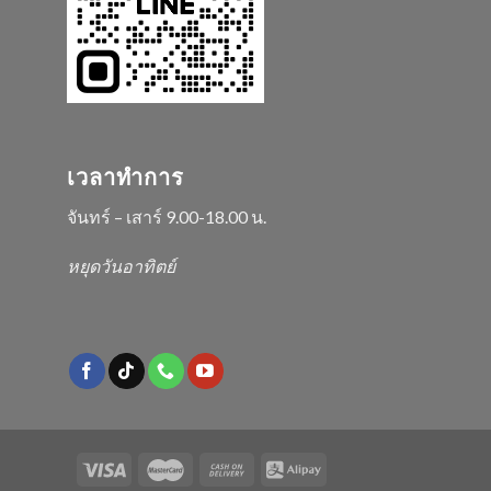
เวลาทำการ
จันทร์ – เสาร์ 9.00-18.00 น.
หยุดวันอาทิตย์