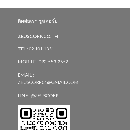
ติดต่อเรา ซูสคอร์ป
ZEUSCORP.CO.TH
TEL : 02 101 1331
MOBILE : 092-553-2552
EMAIL :
ZEUSCORP01@GMAIL.COM
LINE : @ZEUSCORP