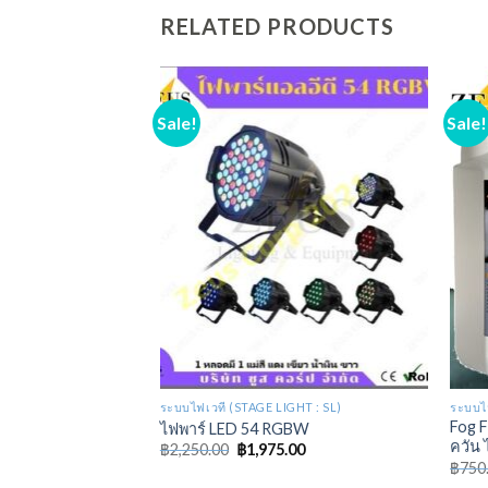
RELATED PRODUCTS
Sale!
Sale!
GHT : SL)
ระบบไฟเวที (STAGE LIGHT : SL)
ระบบไฟ
Fog F
ัลเลอร์ 5อิน1
ไฟพาร์ LED 54 RGBW
ควัน 
.00
฿
2,250.00
฿
1,975.00
฿
750