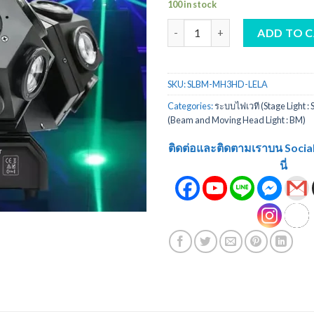
100 in stock
ไฟมูฟวิ่งเฮด 3 หัว แอลอีดี + เลเซ
ADD TO 
SKU:
SLBM-MH3HD-LELA
Categories:
ระบบไฟเวที (Stage Light : 
(Beam and Moving Head Light : BM)
ติดต่อและติดตามเราบน Social 
นี่