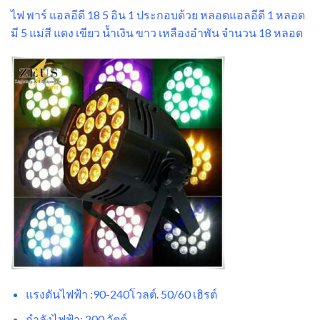
ไฟ พาร์ แอลอีดี 18 5 อิน 1 ประกอบด้วย หลอดแอลอีดี 1 หลอด
มี 5 แม่สี แดง เขียว น้ำเงิน ขาว เหลืองอำพัน จำนวน 18 หลอด
แรงดันไฟฟ้า :90-240โวลต์. 50/60 เฮิรต์
กำลังไฟฟ้า: 200 วัตต์