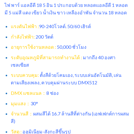
ไฟ พาร์ แอลอีดี 18 5 อิน 1 ประกอบด้วย หลอดแอลอีดี 1 หลอด
มี 5 แม่สี แดง เขียว น้ำเงิน ขาว เหลืองอำพัน จำนวน 18 หลอด
แรงดันไฟฟ้า :
90-240โวลต์. 50/60 เฮิรต์
กำลังไฟฟ้า:
200 วัตต์
อายุการใช้งานหลอด :
50,000 ชั่วโมง
ระดับอุณหภูมิที่สามารถทำงานได้ :
มากถึง 40 องศา
เซลเซียส
ระบบควบคุม:
ตั้งสีด้วยโคมเอง, ระบบเล่นอัตโนมัติ, เล่น
ตามเสียงเพลง, ควบคุมผ่านระบบ DMX512
DMX แชลแนล：
8 ช่อง
มุมแสง：
30°
จำนวนสี：
ผสมสีได้ 16.7 ล้านสีที่ต่างกัน (เอฟเฟกต์การผสม
สี)
วัสดุ :
อลูมิเนียม-สังกะสีขึ้นรูป