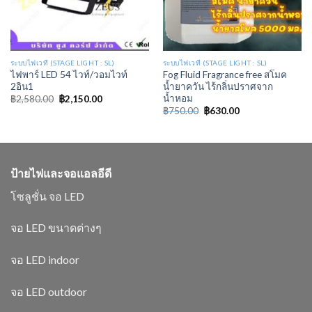
ระบบไฟเวที (STAGE LIGHT : SL)
ระบบไฟเวที (STAGE LIGHT : SL)
ไฟพาร์ LED 54 ไวท์/วอมไวท์
Fog Fluid Fragrance free สโมค
2อิน1
น้ำยาควัน ไร้กลิ่นปราศจาก
น้ำหอม
฿
2,580.00
฿
2,150.00
฿
750.00
฿
630.00
ป้ายไฟและจอแอลอีดี
โซลูชั่น จอ LED
จอ LED ขนาดต่างๆ
จอ LED indoor
จอ LED outdoor