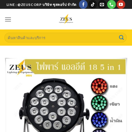
Skip
LINE : @ZEUSCORP บริษัท ซุสคอร์ป จำกัด
to
content
Search
for: