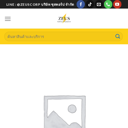
Skip
LINE : @ZEUSCORP บริษัท ซุสคอร์ป จำกัด
to
content
Search
for: