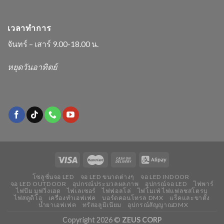
เวลาทำการ
จันทร์ – เสาร์ 9.00-18.00 น.
หยุดวันอาทิตย์
โซลูชั่นจอ LED
จอ LED ขนาดต่างๆ
จอ LED INDOOR
จอ LED OUTDOOR
อุปกรณ์ประมวลผลภาพ
อุปกรณ์จอ LED
ไฟพาร์
ไฟบีม มูฟวิ่งเฮด
ไฟเลเซอร์
ไฟฟอลโล่
ไฟโมเฟ่ ไฟแฟลชสโตรบ
ไฟสตูดิโอ
เครื่องทำเอฟเฟค
บอร์ดคอนโทรล DMX
แร็คและขาตั้ง
น้ำยาเอฟเฟค
ทรัสอลูมิเนียม
อุปกรณ์สัญญาณDMX
Copyright 2026 ©
ZEUS CORP