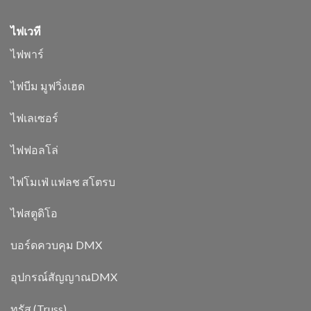
ไฟเวที
ไฟพาร์
ไฟบีม มูฟวิ่งเฮด
ไฟเลเซอร์
ไฟฟอลโล่
ไฟโมเฟ่ แฟลช สโตรบ
ไฟสตูดิโอ
บอร์ดควบคุม DMX
อุปกรณ์สัญญาณDMX
ทรัส (Truss)