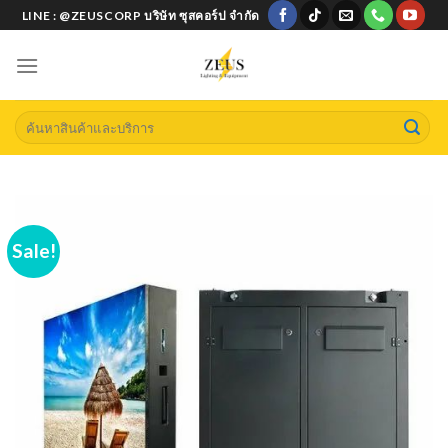
Skip
LINE : @ZEUSCORP บริษัท ซุสคอร์ป จำกัด
to
content
Search
for:
Sale!