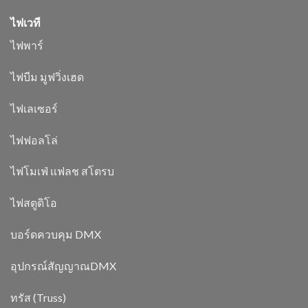
ไฟเวที
ไฟพาร์
ไฟบีม มูฟวิ่งเฮด
ไฟเลเซอร์
ไฟฟอลโล่
ไฟโมเฟ่ แฟลช สโตรบ
ไฟสตูดิโอ
บอร์ดควบคุม DMX
อุปกรณ์สัญญาณDMX
ทรัส (Truss)