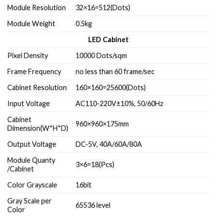
Module Resolution
32×16=512(Dots)
Module Weight
0.5kg
LED Cabinet
Pixel Density
10000 Dots/sqm
Frame Frequency
no less than 60 frame/sec
Cabinet Resolution
160×160=25600(Dots)
Input Voltage
AC110-220V±10%, 50/60Hz
Cabinet
960×960×175mm
Dimension(W*H*D)
Output Voltage
DC-5V, 40A/60A/80A
Module Quanty
3×6=18(Pcs)
/Cabinet
Color Grayscale
16bit
Gray Scale per
65536 level
Color