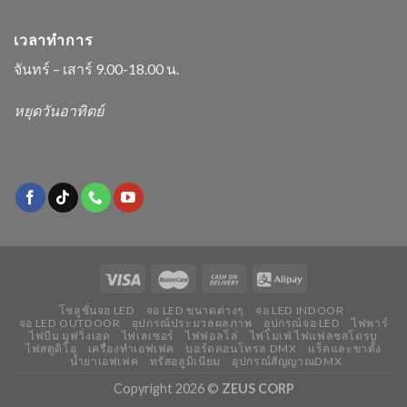
เวลาทำการ
จันทร์ – เสาร์ 9.00-18.00 น.
หยุดวันอาทิตย์
โซลูชั่นจอ LED
จอ LED ขนาดต่างๆ
จอ LED INDOOR
จอ LED OUTDOOR
อุปกรณ์ประมวลผลภาพ
อุปกรณ์จอ LED
ไฟพาร์
ไฟบีม มูฟวิ่งเฮด
ไฟเลเซอร์
ไฟฟอลโล่
ไฟโมเฟ่ ไฟแฟลชสโตรบ
ไฟสตูดิโอ
เครื่องทำเอฟเฟค
บอร์ดคอนโทรล DMX
แร็คและขาตั้ง
น้ำยาเอฟเฟค
ทรัสอลูมิเนียม
อุปกรณ์สัญญาณDMX
Copyright 2026 ©
ZEUS CORP