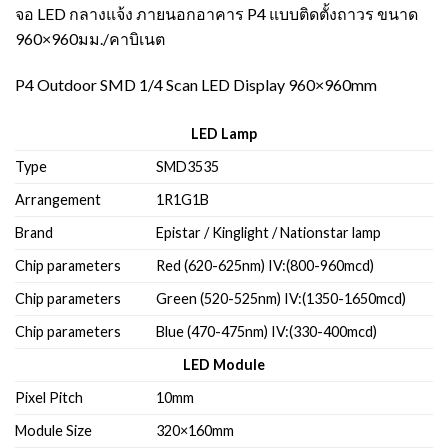
จอ LED กลางแจ้ง ภายนอกอาคาร P4 แบบติดตั้งถาวร ขนาด
960×960มม./คาบิเนต
P4 Outdoor SMD 1/4 Scan LED Display 960×960mm
LED Lamp
Type
SMD3535
Arrangement
1R1G1B
Brand
Epistar / Kinglight / Nationstar lamp
Chip parameters
Red (620-625nm) IV:(800-960mcd)
Chip parameters
Green (520-525nm) IV:(1350-1650mcd)
Chip parameters
Blue (470-475nm) IV:(330-400mcd)
LED Module
Pixel Pitch
10mm
Module Size
320×160mm