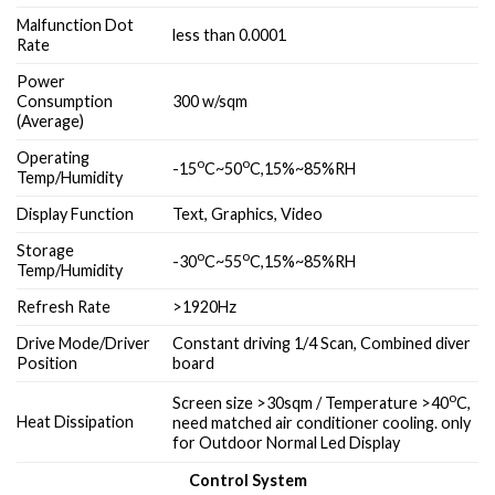
Malfunction Dot
less than 0.0001
Rate
Power
Consumption
300 w/sqm
(Average)
Operating
o
o
-15
C~50
C,15%~85%RH
Temp/Humidity
Display Function
Text, Graphics, Video
Storage
o
o
-30
C~55
C,15%~85%RH
Temp/Humidity
Refresh Rate
>1920Hz
Drive Mode/Driver
Constant driving 1/4 Scan, Combined diver
Position
board
o
Screen size >30sqm / Temperature >40
C,
Heat Dissipation
need matched air conditioner cooling. only
for Outdoor Normal Led Display
Control System