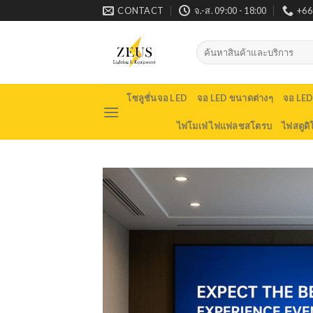
Skip
CONTACT
จ.-ส. 09:00 - 18:00
+66
to
content
Search
for:
โซลูชั่นจอ LED
จอ LED ขนาดต่างๆ
จอ LE
ไฟโมเฟ่ ไฟแฟลชสโตรบ
ไฟสตูดิ