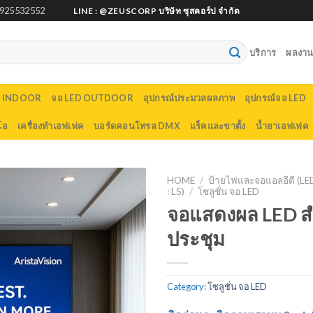
925532552
LINE : @ZEUSCORP บริษัท ซุสคอร์ป จำกัด
บริการ
ผลงานต
D INDOOR
จอ LED OUTDOOR
อุปกรณ์ประมวลผลภาพ
อุปกรณ์จอ LED
โอ
เครื่องทำเอฟเฟค
บอร์ดคอนโทรล DMX
แร็คและขาตั้ง
น้ำยาเอฟเฟค
HOME
/
ป้ายไฟและจอแอลอีดี (L
: LS)
/
โซลูชั่น จอ LED
จอแสดงผล LED สำ
ประชุม
Category:
โซลูชั่น จอ LED