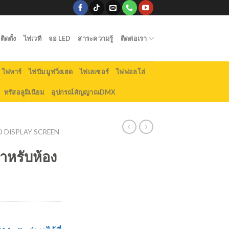
ิดตั้ง
ไฟเวที
จอ LED
สาระความรู้
ติดต่อเรา
ไฟพาร์
ไฟบีม มูฟวิ่งเฮด
ไฟเลเซอร์
ไฟฟอลโล่
ทรัสอลูมิเนียม
อุปกรณ์สัญญาณDMX
ED DISPLAY SCREEN
หรับห้อง