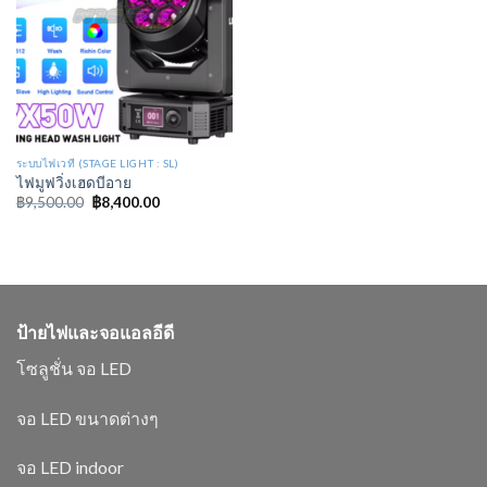
ระบบไฟเวที (STAGE LIGHT : SL)
ไฟมูฟวิ่งเฮดบีอาย
฿
9,500.00
฿
8,400.00
ป้ายไฟและจอแอลอีดี
โซลูชั่น จอ LED
จอ LED ขนาดต่างๆ
จอ LED indoor