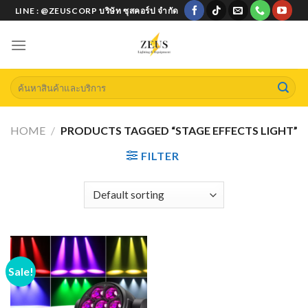
Skip
LINE : @ZEUSCORP บริษัท ซุสคอร์ป จำกัด
to
content
Search
for:
HOME
/
PRODUCTS TAGGED “STAGE EFFECTS LIGHT”
FILTER
Sale!