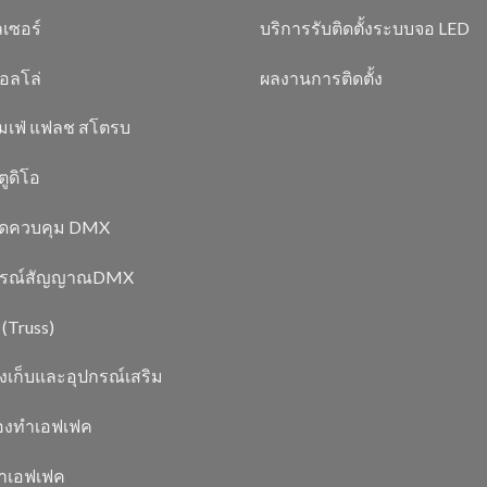
เซอร์
บริการรับติดตั้งระบบจอ LED
อลโล่
ผลงานการติดตั้ง
มเฟ่ แฟลช สโตรบ
ูดิโอ
์ดควบคุม DMX
กรณ์สัญญาณDMX
 (Truss)
งเก็บและอุปกรณ์เสริม
่องทำเอฟเฟค
ยาเอฟเฟค