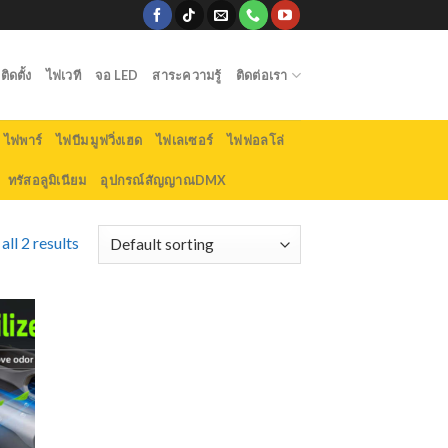
ิดตั้ง
ไฟเวที
จอ LED
สาระความรู้
ติดต่อเรา
ไฟพาร์
ไฟบีม มูฟวิ่งเฮด
ไฟเลเซอร์
ไฟฟอลโล่
ทรัสอลูมิเนียม
อุปกรณ์สัญญาณDMX
ll 2 results