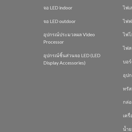
จอ LED indoor
ไฟเล
จอ LED outdoor
ไฟฟ
อุปกรณ์ประมวลผล Video
ไฟโ
Processor
ไฟสต
อุปกรณ์ชิ้นส่วนจอ LED (LED
บอร
Display Accessories)
อุป
ทรัส
กล่อ
เครื
น้ำ