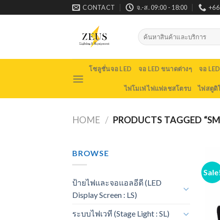
Skip
CONTACT
จ.-ส. 09:00 - 18:00
+66
to
content
Search
for:
โซลูชั่นจอ LED
จอ LED ขนาดต่างๆ
จอ LE
ไฟโมเฟ่ ไฟแฟลชสโตรบ
ไฟสตูดิ
HOME
/
PRODUCTS TAGGED “S
BROWSE
Sale
ป้ายไฟและจอแอลอีดี (LED
Display Screen : LS)
ระบบไฟเวที (Stage Light : SL)