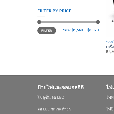
FILTER BY PRICE
Price:
฿1,640
—
฿1,870
FILTER
ระบบไ
เครื
฿
2,3
ป้ายไฟและจอแอลอีดี
ไฟเ
โซลูชั่น จอ LED
ไฟพ
จอ LED ขนาดต่างๆ
ไฟบี