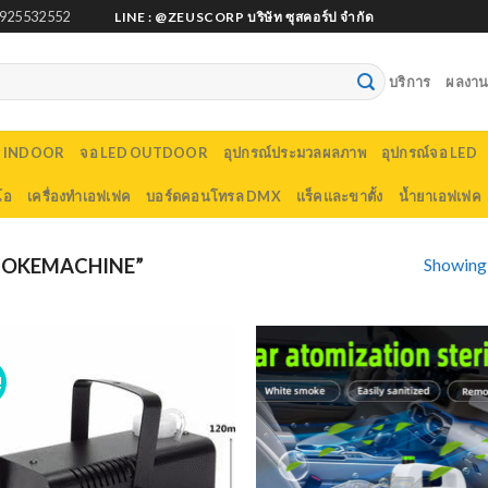
925532552
LINE : @ZEUSCORP บริษัท ซุสคอร์ป จำกัด
บริการ
ผลงานต
D INDOOR
จอ LED OUTDOOR
อุปกรณ์ประมวลผลภาพ
อุปกรณ์จอ LED
โอ
เครื่องทำเอฟเฟค
บอร์ดคอนโทรล DMX
แร็คและขาตั้ง
น้ำยาเอฟเฟค
Showing a
MOKEMACHINE”
!