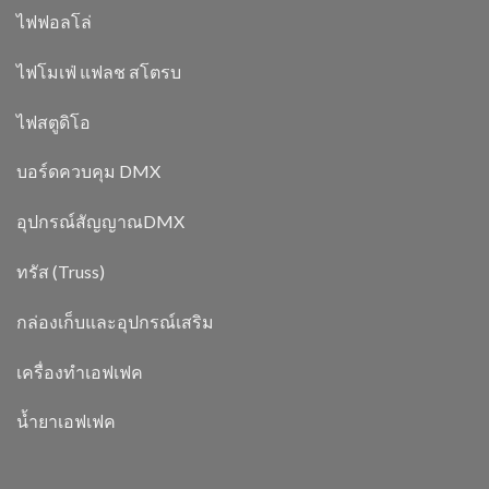
ไฟฟอลโล่
ไฟโมเฟ่ แฟลช สโตรบ
ไฟสตูดิโอ
บอร์ดควบคุม DMX
อุปกรณ์สัญญาณDMX
ทรัส (Truss)
กล่องเก็บและอุปกรณ์เสริม
เครื่องทำเอฟเฟค
น้ำยาเอฟเฟค