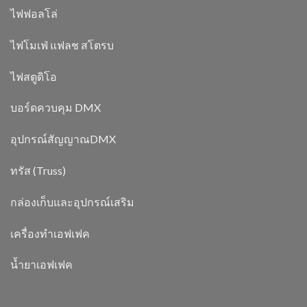
ไฟฟอลโล่
ไฟโมเฟ่ แฟลช สโตรบ
ไฟสตูดิโอ
บอร์ดควบคุม DMX
อุปกรณ์สัญญาณDMX
ทรัส (Truss)
กล่องเก็บและอุปกรณ์เสริม
เครื่องทำเอฟเฟค
น้ำยาเอฟเฟค