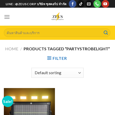
Skip
LINE : @ZEUSCORP บริษัท ซุสคอร์ป จำกัด
to
content
Search
for:
HOME
/
PRODUCTS TAGGED “PARTYSTROBELIGHT”
FILTER
Sale!