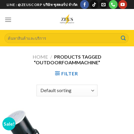
Skip
LINE : @ZEUSCORP บริษัท ซุสคอร์ป จำกัด
to
content
Search
for:
HOME
/
PRODUCTS TAGGED
“OUTDOORFOAMMACHINE”
FILTER
Sale!