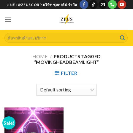
Skip
LINE : @ZEUSCORP บริษัท ซุสคอร์ป จำกัด
to
content
Search
for:
HOME
/
PRODUCTS TAGGED
“MOVINGHEADBEAMLIGHT”
FILTER
Sale!