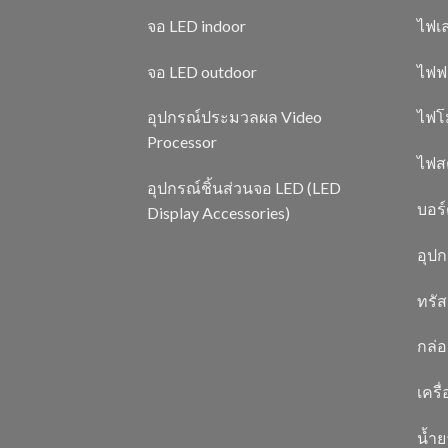
จอ LED indoor
ไฟเล
จอ LED outdoor
ไฟฟ
อุปกรณ์ประมวลผล Video
ไฟโ
Processor
ไฟสต
อุปกรณ์ชิ้นส่วนจอ LED (LED
บอร
Display Accessories)
อุป
ทรัส
กล่อ
เครื
น้ำ