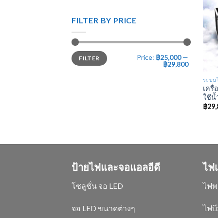
FILTER BY PRICE
Price:
฿25,000
—
FILTER
฿29,800
ระบบไ
เครื
ใช้น้
฿
29,
ป้ายไฟและจอแอลอีดี
ไฟเ
โซลูชั่น จอ LED
ไฟพ
จอ LED ขนาดต่างๆ
ไฟบี