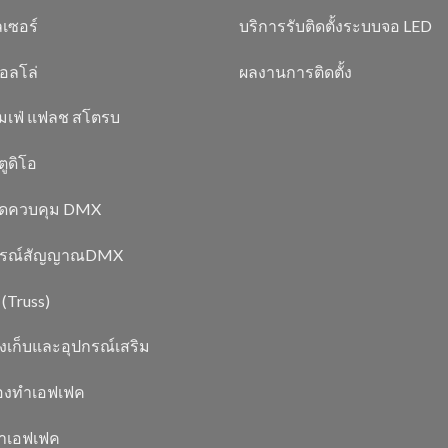
เซอร์
บริการรับติดตั้งระบบจอ LED
อลโล่
ผลงานการติดตั้ง
มเฟ่ แฟลช สโตรบ
ูดิโอ
์ดควบคุม DMX
กรณ์สัญญาณDMX
 (Truss)
งเก็บและอุปกรณ์เสริม
่องทำเอฟเฟค
ยาเอฟเฟค