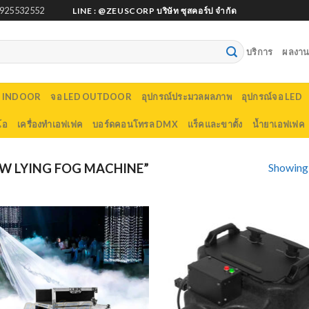
925532552
LINE : @ZEUSCORP บริษัท ซุสคอร์ป จำกัด
บริการ
ผลงานต
D INDOOR
จอ LED OUTDOOR
อุปกรณ์ประมวลผลภาพ
อุปกรณ์จอ LED
โอ
เครื่องทำเอฟเฟค
บอร์ดคอนโทรล DMX
แร็คและขาตั้ง
น้ำยาเอฟเฟค
Showing a
W LYING FOG MACHINE”