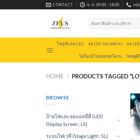
Skip
CONTACT
จ.-ส. 09:00 - 18:00
+66
to
content
Search
for:
โซลูชั่นจอ LED
จอ LED ขนาดต่างๆ
จอ LE
ไฟโมเฟ่ ไฟแฟลชสโตรบ
ไฟสตูดิ
HOME
/
PRODUCTS TAGGED “LO
BROWSE
ป้ายไฟและจอแอลอีดี (LED
Display Screen : LS)
ระบบไฟเวที (Stage Light : SL)