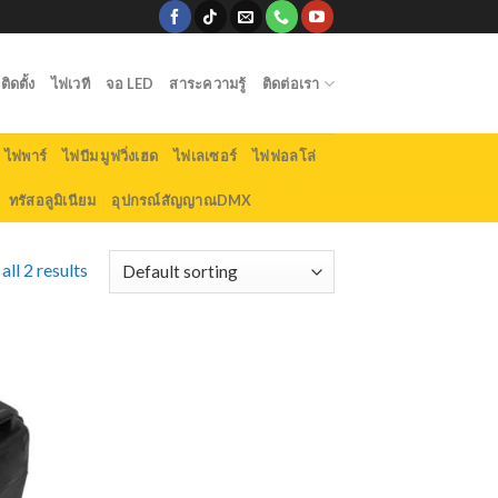
ิดตั้ง
ไฟเวที
จอ LED
สาระความรู้
ติดต่อเรา
ไฟพาร์
ไฟบีม มูฟวิ่งเฮด
ไฟเลเซอร์
ไฟฟอลโล่
ทรัสอลูมิเนียม
อุปกรณ์สัญญาณDMX
ll 2 results