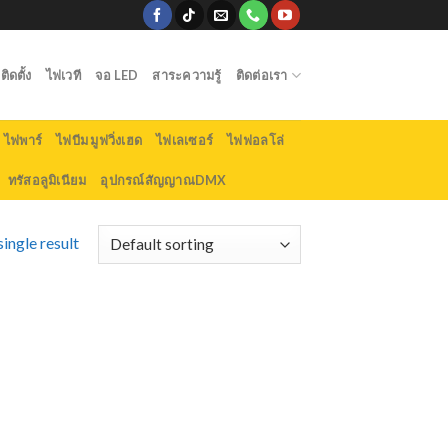
ิดตั้ง
ไฟเวที
จอ LED
สาระความรู้
ติดต่อเรา
ไฟพาร์
ไฟบีม มูฟวิ่งเฮด
ไฟเลเซอร์
ไฟฟอลโล่
ทรัสอลูมิเนียม
อุปกรณ์สัญญาณDMX
ingle result