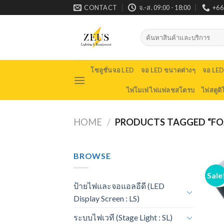
Skip
CONTACT
จ.-ส. 09:00 - 18:00
+66
to
content
Search
for:
โซลูชั่นจอ LED
จอ LED ขนาดต่างๆ
จอ LE
ไฟโมเฟ่ ไฟแฟลชสโตรบ
ไฟสตูดิ
HOME
/
PRODUCTS TAGGED “F
BROWSE
Sale
ป้ายไฟและจอแอลอีดี (LED
Display Screen : LS)
ระบบไฟเวที (Stage Light : SL)