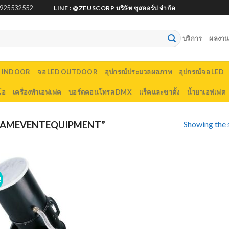
925532552
LINE : @ZEUSCORP บริษัท ซุสคอร์ป จำกัด
บริการ
ผลงานต
D INDOOR
จอ LED OUTDOOR
อุปกรณ์ประมวลผลภาพ
อุปกรณ์จอ LED
โอ
เครื่องทำเอฟเฟค
บอร์ดคอนโทรล DMX
แร็คและขาตั้ง
น้ำยาเอฟเฟค
Showing the s
OAMEVENTEQUIPMENT”
!