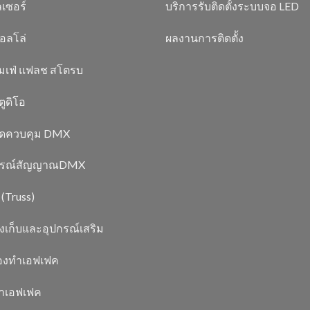
เซอร์
บริการรับติดตั้งระบบจอ LED
อลโล่
ผลงานการติดตั้ง
มเฟ่ แฟลช สโตรบ
ูดิโอ
์ดควบคุม DMX
กรณ์สัญญาณDMX
 (Truss)
งเก็บและอุปกรณ์เสริม
่องทำเอฟเฟค
ยาเอฟเฟค