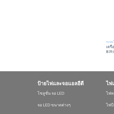
ระบบไ
เครื่
฿
39,
ป้ายไฟและจอแอลอีดี
ไฟเ
โซลูชั่น จอ LED
ไฟพ
จอ LED ขนาดต่างๆ
ไฟบี