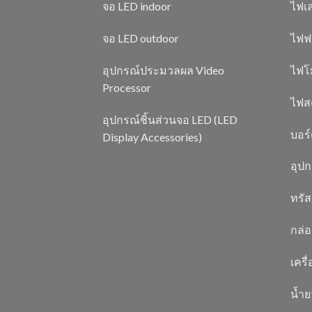
จอ LED indoor
ไฟเล
จอ LED outdoor
ไฟฟ
อุปกรณ์ประมวลผล Video
ไฟโ
Processor
ไฟสต
อุปกรณ์ชิ้นส่วนจอ LED (LED
บอร
Display Accessories)
อุป
ทรัส
กล่อ
เครื
น้ำ