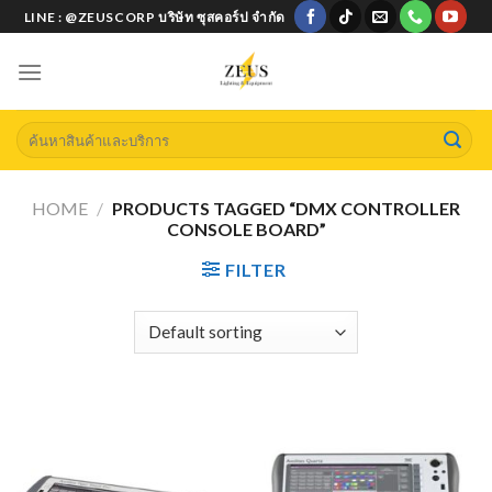
Skip
LINE : @ZEUSCORP บริษัท ซุสคอร์ป จำกัด
to
content
Search
for:
HOME
/
PRODUCTS TAGGED “DMX CONTROLLER
CONSOLE BOARD”
FILTER