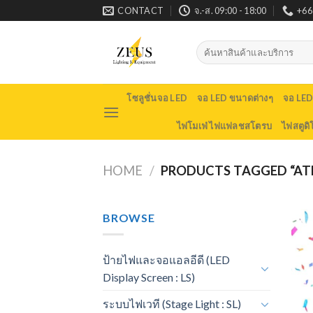
Skip
CONTACT
จ.-ส. 09:00 - 18:00
+66
to
content
Search
for:
โซลูชั่นจอ LED
จอ LED ขนาดต่างๆ
จอ LE
ไฟโมเฟ่ ไฟแฟลชสโตรบ
ไฟสตูดิ
HOME
/
PRODUCTS TAGGED “AT
BROWSE
ป้ายไฟและจอแอลอีดี (LED
Display Screen : LS)
ระบบไฟเวที (Stage Light : SL)