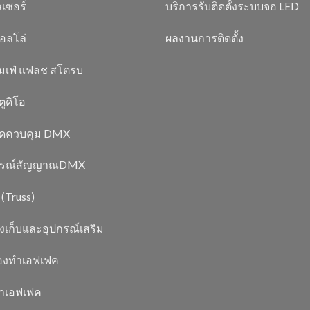
เซอร์
บริการรับติดตั้งระบบจอ LED
อลโล่
ผลงานการติดตั้ง
มเฟ่ แฟลช สโตรบ
ูดิโอ
์ดควบคุม DMX
กรณ์สัญญาณDMX
 (Truss)
งเก็บและอุปกรณ์เสริม
่องทำเอฟเฟค
ยาเอฟเฟค