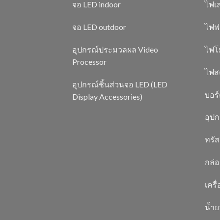
จอ LED indoor
ไฟเล
จอ LED outdoor
ไฟฟ
อุปกรณ์ประมวลผล Video
ไฟโ
Processor
ไฟสต
อุปกรณ์ชิ้นส่วนจอ LED (LED
บอร
Display Accessories)
อุป
ทรัส
กล่อ
เครื
น้ำ