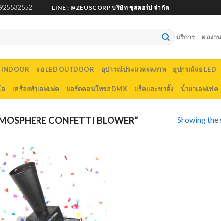
925532552
LINE : @ZEUSCORP บริษัท ซุสคอร์ป จำกัด
บริการ
ผลงานต
D INDOOR
จอ LED OUTDOOR
อุปกรณ์ประมวลผลภาพ
อุปกรณ์จอ LED
โอ
เครื่องทำเอฟเฟค
บอร์ดคอนโทรล DMX
แร็คและขาตั้ง
น้ำยาเอฟเฟค
Showing the s
MOSPHERE CONFETTI BLOWER”