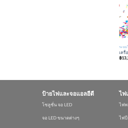
ระบบไ
เครื่
฿
13,
ป้ายไฟและจอแอลอีดี
ไฟเ
โซลูชั่น จอ LED
ไฟพ
จอ LED ขนาดต่างๆ
ไฟบี