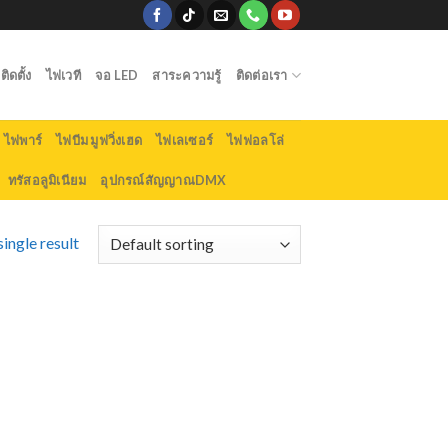
ิดตั้ง
ไฟเวที
จอ LED
สาระความรู้
ติดต่อเรา
ไฟพาร์
ไฟบีม มูฟวิ่งเฮด
ไฟเลเซอร์
ไฟฟอลโล่
ทรัสอลูมิเนียม
อุปกรณ์สัญญาณDMX
ingle result