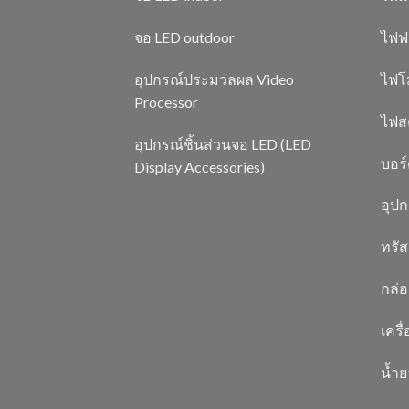
จอ LED outdoor
ไฟฟ
อุปกรณ์ประมวลผล Video
ไฟโ
Processor
ไฟสต
อุปกรณ์ชิ้นส่วนจอ LED (LED
บอร
Display Accessories)
อุป
ทรัส
กล่อ
เครื
น้ำ