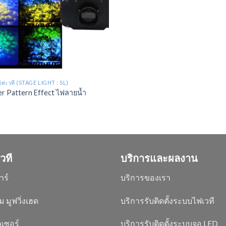
ฟเวที (STAGE LIGHT : SL)
r Pattern Effect ไฟลายน้ำ
วที
บริการและผลงาน
าร์
บริการของเรา
ม มูฟวิ่งเฮด
บริการรับติดตั้งระบบไฟเวที
เซอร์
บริการรับติดตั้งระบบจอ LED