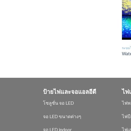
ระบบไ
Wate
ป้ายไฟและจอแอลอีดี
ไฟเ
โซลูชั่น จอ LED
ไฟพ
จอ LED ขนาดต่างๆ
ไฟบี
จอ LED indoor
ไฟเล