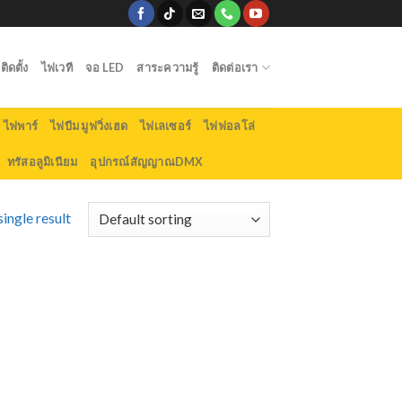
ิดตั้ง
ไฟเวที
จอ LED
สาระความรู้
ติดต่อเรา
ไฟพาร์
ไฟบีม มูฟวิ่งเฮด
ไฟเลเซอร์
ไฟฟอลโล่
ทรัสอลูมิเนียม
อุปกรณ์สัญญาณDMX
ingle result