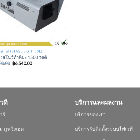
ฟเวที (STAGE LIGHT : SL)
่องสโนว์ทำหิมะ 1500 วัตต์
00.00
฿
6,540.00
วที
บริการและผลงาน
าร์
บริการของเรา
ม มูฟวิ่งเฮด
บริการรับติดตั้งระบบไฟเวที