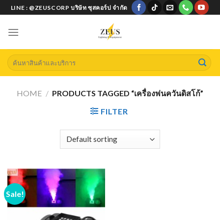
Skip
LINE : @ZEUSCORP บริษัท ซุสคอร์ป จำกัด
to
content
Search
for:
HOME
/
PRODUCTS TAGGED “เครื่องพ่นควันดิสโก้”
FILTER
Sale!